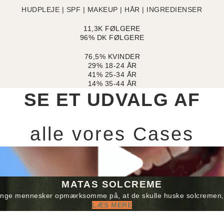
HUDPLEJE | SPF | MAKEUP | HÅR | INGREDIENSER
11,3K FØLGERE
96% DK FØLGERE
76,5% KVINDER
29% 18-24 ÅR
41% 25-34 ÅR
14% 35-44 ÅR
SE ET UDVALG AF
alle vores Cases
MATAS SOLCREME
unge mennesker opmærksomme på, at de skulle huske solcremen,
LÆS MERE