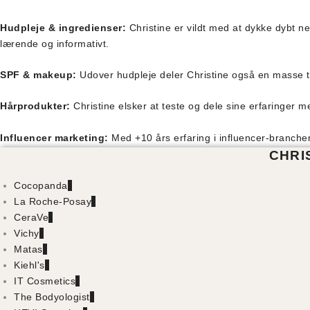
Hudpleje & ingredienser:
Christine er vildt med at dykke dybt n
lærende og informativt.
SPF & makeup:
Udover hudpleje deler Christine også en masse t
Hårprodukter:
Christine elsker at teste og dele sine erfaringer m
Influencer marketing:
Med +10 års erfaring i influencer-branche
CHRI
Cocopanda
La Roche-Posay
CeraVe
Vichy
Matas
Kiehl's
IT Cosmetics
The Bodyologist