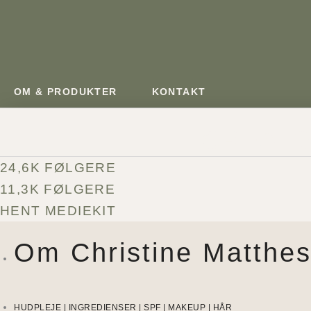
Gå
til
indholdet
OM & PRODUKTER
KONTAKT
CREAT
24,6K FØLGERE
11,3K FØLGERE
HENT MEDIEKIT
Om Christine Matthe
HUDPLEJE | INGREDIENSER | SPF | MAKEUP | HÅR