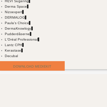
HEVI Sugaring
Derma Space
Nizoexpert
DERMALOG
Paula's Choice
DermaKnowlogy
Pudderdåserne
L'Oréal Professional
Lantz CPH
Kerastase
Decubal
DOWNLOAD MEDIEKIT