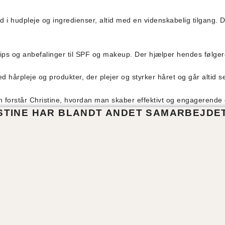
ed i hudpleje og ingredienser, altid med en videnskabelig tilgang. 
ips og anbefalinger til SPF og makeup. Der hjælper hendes følgere
ed hårpleje og produkter, der plejer og styrker håret og går altid se
n forstår Christine, hvordan man skaber effektivt og engagerende 
STINE HAR BLANDT ANDET SAMARBEJDE