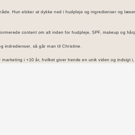
de. Hun elsker at dykke ned i hudpleje og ingredienser og læser d
nformerede content om alt inden for hudpleje, SPF, makeup og hår
g indredienser, så går man til Christine.
 marketing i +10 år, hvilket giver hende en unik viden og indsigt 