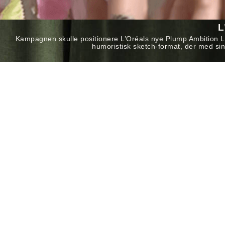
L
Kampagnen skulle positionere L’Oréals nye Plump Ambition Lip
humoristisk sketch-format, der med si