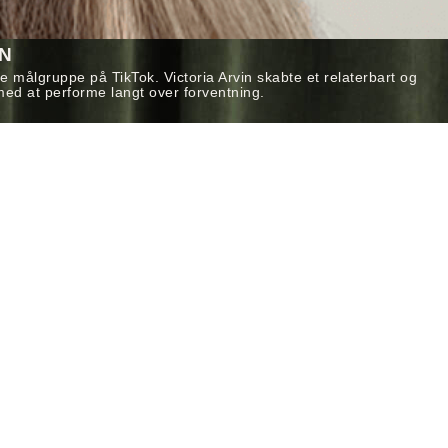
ON
 målgruppe på TikTok. Victoria Arvin skabte et relaterbart og
ed at performe langt over forventning.