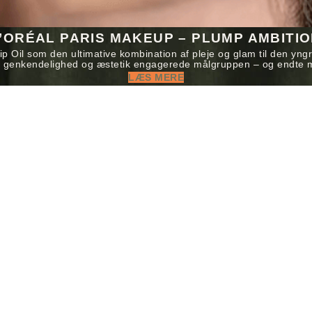
’ORÉAL PARIS MAKEUP – PLUMP AMBITI
 Oil som den ultimative kombination af pleje og glam til den yngre
n genkendelighed og æstetik engagerede målgruppen – og endte m
LÆS MERE