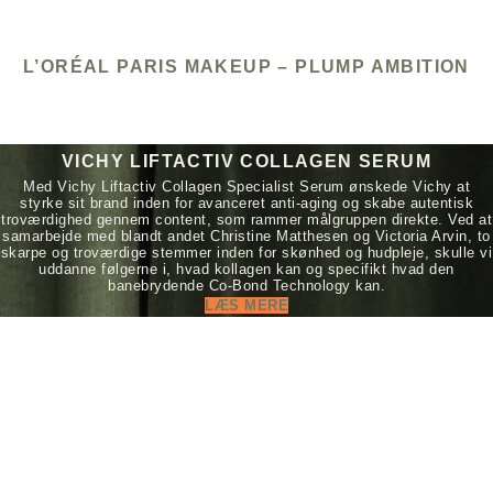
L’ORÉAL PARIS MAKEUP – PLUMP AMBITION
VICHY LIFTACTIV COLLAGEN SERUM
Med Vichy Liftactiv Collagen Specialist Serum ønskede Vichy at
styrke sit brand inden for avanceret anti-aging og skabe autentisk
troværdighed gennem content, som rammer målgruppen direkte. Ved at
samarbejde med blandt andet Christine Matthesen og Victoria Arvin, to
skarpe og troværdige stemmer inden for skønhed og hudpleje, skulle vi
uddanne følgerne i, hvad kollagen kan og specifikt hvad den
banebrydende Co‑Bond Technology kan.
LÆS MERE