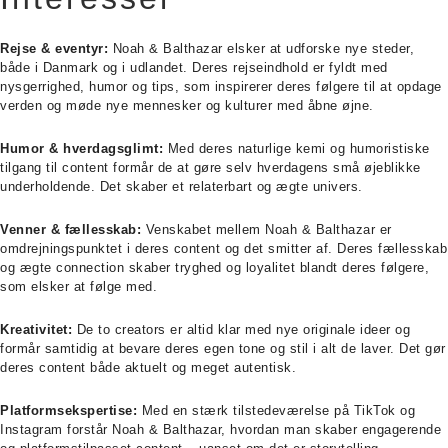
Rejse & eventyr:
Noah & Balthazar elsker at udforske nye steder,
både i Danmark og i udlandet. Deres rejseindhold er fyldt med
nysgerrighed, humor og tips, som inspirerer deres følgere til at opdage
verden og møde nye mennesker og kulturer med åbne øjne.
Humor & hverdagsglimt:
Med deres naturlige kemi og humoristiske
tilgang til content formår de at gøre selv hverdagens små øjeblikke
underholdende. Det skaber et relaterbart og ægte univers.
Venner & fællesskab:
Venskabet mellem Noah & Balthazar er
omdrejningspunktet i deres content og det smitter af. Deres fællesskab
og ægte connection skaber tryghed og loyalitet blandt deres følgere,
som elsker at følge med.
Kreativitet:
De to creators er altid klar med nye originale ideer og
formår samtidig at bevare deres egen tone og stil i alt de laver. Det gør
deres content både aktuelt og meget autentisk.
Platformsekspertise:
Med en stærk tilstedeværelse på TikTok og
Instagram forstår Noah & Balthazar, hvordan man skaber engagerende