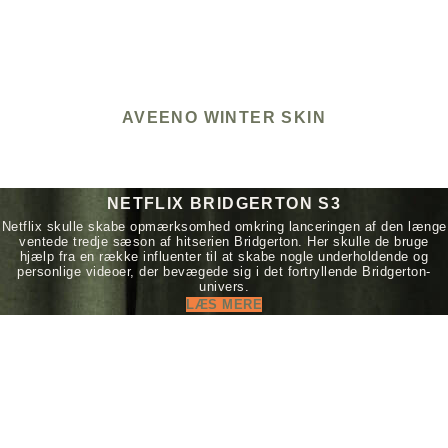
AVEENO WINTER SKIN
NETFLIX BRIDGERTON S3
Netflix skulle skabe opmærksomhed omkring lanceringen af den længe
ventede tredje sæson af hitserien Bridgerton. Her skulle de bruge
hjælp fra en række influenter til at skabe nogle underholdende og
personlige videoer, der bevægede sig i det fortryllende Bridgerton-
univers.
LÆS MERE