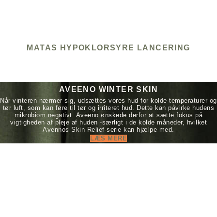
MATAS HYPOKLORSYRE LANCERING
AVEENO WINTER SKIN
Når vinteren nærmer sig, udsættes vores hud for kolde temperaturer og
tør luft, som kan føre til tør og irriteret hud. Dette kan påvirke hudens
mikrobiom negativt. Aveeno ønskede derfor at sætte fokus på
vigtigheden af pleje af huden -særligt i de kolde måneder, hvilket
Avennos Skin Relief-serie kan hjælpe med.
LÆS MERE