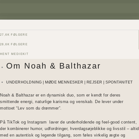
Gå
til
indholdet
27,6K FØLGERE
28,6K FØLGERE
HENT MEDIEKIT
Om Noah & Balthazar
UNDERHOLDNING | MØDE MENNESKER | REJSER | SPONTANITET
Noah & Balthazar er en dynamisk duo, som er kendt for deres
smittende energi, naturlige karisma og venskab. De lever under
mottoet “Lev som du drømmer”.
På TikTok og Instagram laver de underholdende og feel-good content,
der kombinerer humor, udfordringer, hverdagsøjeblikke og livsstil – altid
med en autentisk og legende tilgang, som føles virkelig ægte og