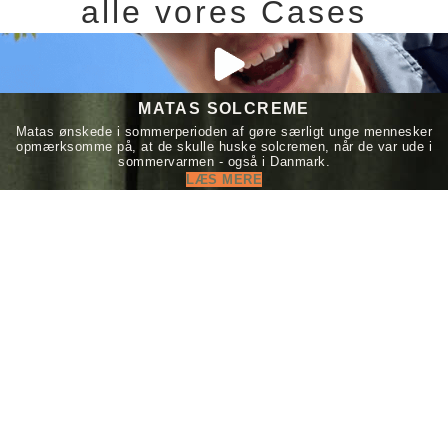
alle vores Cases
MATAS SOLCREME
Matas ønskede i sommerperioden af gøre særligt unge mennesker
opmærksomme på, at de skulle huske solcremen, når de var ude i
sommervarmen - også i Danmark.
LÆS MERE