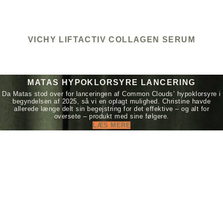
VICHY LIFTACTIV COLLAGEN SERUM
MATAS HYPOKLORSYRE LANCERING
Da Matas stod over for lanceringen af Common Clouds’ hypoklorsyre i
begyndelsen af 2025, så vi en oplagt mulighed. Christine havde
allerede længe delt sin begejstring for det effektive – og alt for
oversete – produkt med sine følgere.
LÆS MERE