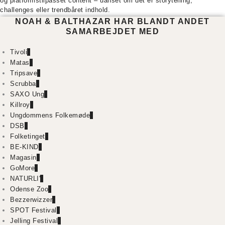
og platformstilpasset content – uanset om det er storytelling,
challenges eller trendbåret indhold.
NOAH & BALTHAZAR HAR BLANDT ANDET
SAMARBEJDET MED
Tivoli
Matas
Tripsave
Scrubba
SAXO Ung
Killroy
Ungdommens Folkemøde
DSB
Folketinget
BE-KIND
Magasin
GoMore
NATURLI'
Odense Zoo
Bezzerwizzer
SPOT Festival
Jelling Festival