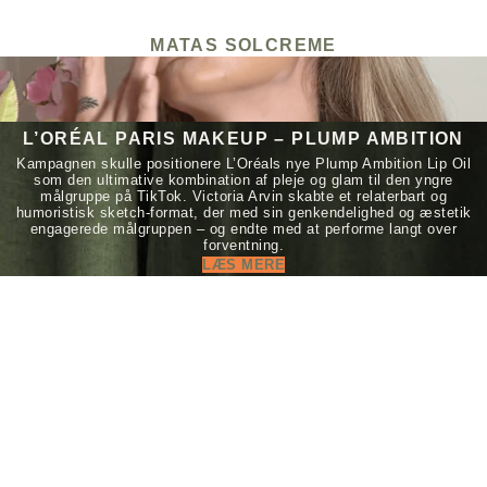
MATAS SOLCREME
L’ORÉAL PARIS MAKEUP – PLUMP AMBITION
Kampagnen skulle positionere L’Oréals nye Plump Ambition Lip Oil
som den ultimative kombination af pleje og glam til den yngre
målgruppe på TikTok. Victoria Arvin skabte et relaterbart og
humoristisk sketch-format, der med sin genkendelighed og æstetik
engagerede målgruppen – og endte med at performe langt over
forventning.
LÆS MERE