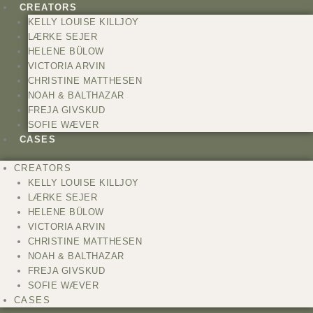
Gå
CREATORS
til
KELLY LOUISE KILLJOY
indholdet
LÆRKE SEJER
HELENE BÜLOW
VICTORIA ARVIN
CHRISTINE MATTHESEN
NOAH & BALTHAZAR
FREJA GIVSKUD
SOFIE WÆVER
CASES
CREATORS
KELLY LOUISE KILLJOY
LÆRKE SEJER
HELENE BÜLOW
VICTORIA ARVIN
CHRISTINE MATTHESEN
NOAH & BALTHAZAR
FREJA GIVSKUD
SOFIE WÆVER
CASES