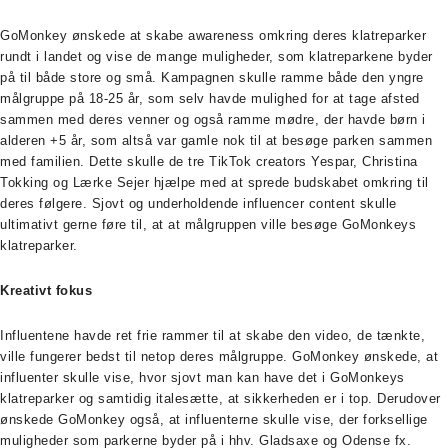
GoMonkey ønskede at skabe awareness omkring deres klatreparker
rundt i landet og vise de mange muligheder, som klatreparkene byder
på til både store og små. Kampagnen skulle ramme både den yngre
målgruppe på 18-25 år, som selv havde mulighed for at tage afsted
sammen med deres venner og også ramme mødre, der havde børn i
alderen +5 år, som altså var gamle nok til at besøge parken sammen
med familien. Dette skulle de tre TikTok creators Yespar, Christina
Tokking og Lærke Sejer hjælpe med at sprede budskabet omkring til
deres følgere. Sjovt og underholdende influencer content skulle
ultimativt gerne føre til, at at målgruppen ville besøge GoMonkeys
klatreparker.
Kreativt fokus
Influentene havde ret frie rammer til at skabe den video, de tænkte,
ville fungerer bedst til netop deres målgruppe. GoMonkey ønskede, at
influenter skulle vise, hvor sjovt man kan have det i GoMonkeys
klatreparker og samtidig italesætte, at sikkerheden er i top. Derudover
ønskede GoMonkey også, at influenterne skulle vise, der forksellige
muligheder som parkerne byder på i hhv. Gladsaxe og Odense fx.