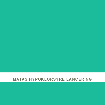
MATAS HYPOKLORSYRE LANCERING
Da Matas stod over for lanceringen af Common Clouds’
hypoklorsyre i begyndelsen af 2025, så vi en oplagt
mulighed. Christine havde allerede længe delt sin
begejstring for det effektive – og alt for oversete – produkt
med sine følgere.
LÆS MERE
MATAS HYPOKLORSYRE LANCERING