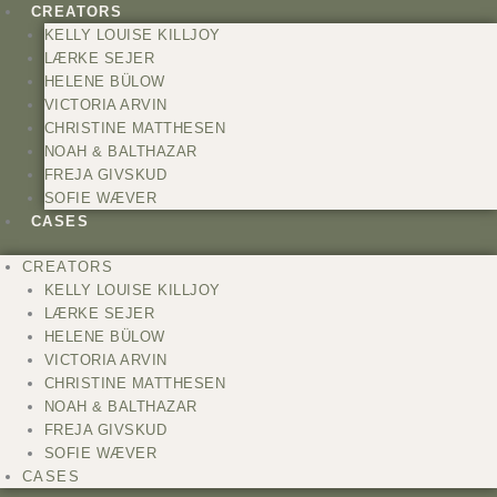
Gå
CREATORS
til
KELLY LOUISE KILLJOY
indholdet
LÆRKE SEJER
HELENE BÜLOW
VICTORIA ARVIN
CHRISTINE MATTHESEN
NOAH & BALTHAZAR
FREJA GIVSKUD
SOFIE WÆVER
CASES
CREATORS
KELLY LOUISE KILLJOY
LÆRKE SEJER
HELENE BÜLOW
VICTORIA ARVIN
CHRISTINE MATTHESEN
NOAH & BALTHAZAR
FREJA GIVSKUD
SOFIE WÆVER
CASES