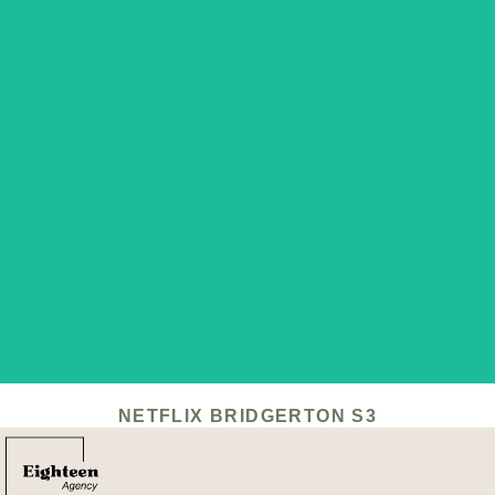
NETFLIX BRIDGERTON S3
Netflix skulle skabe opmærksomhed omkring lanceringen af
den længe ventede tredje sæson af hitserien Bridgerton.
Her skulle de bruge hjælp fra en række influenter til at
skabe nogle underholdende og personlige videoer, der
bevægede sig i det fortryllende Bridgerton-univers.
LÆS MERE
NETFLIX BRIDGERTON S3