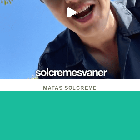
Matas ønskede i sommerperioden af gøre særligt unge
mennesker opmærksomme på, at de skulle huske
solcremen, når de var ude i sommervarmen - også i
Danmark.
LÆS MERE
MATAS SOLCREME
L’ORÉAL PARIS MAKEUP – PLUMP
AMBITION